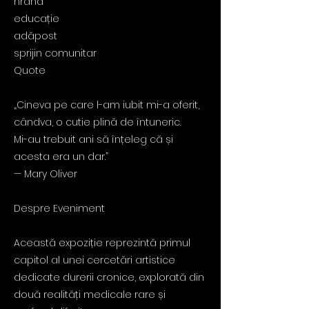
hrană
educație
adăpost
sprijin comunitar
Quote
„Cineva pe care l-am iubit mi-a oferit,
cândva, o cutie plină de întuneric.
Mi-au trebuit ani să înțeleg că și
acesta era un dar.”
— Mary Oliver
Despre Eveniment
Această expoziție reprezintă primul
capitol al unei cercetări artistice
dedicate durerii cronice, explorată din
două realități medicale rare și