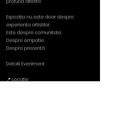
profund diferite.
Expoziția nu este doar despre
experiența artiștilor.
Este despre comunitate.
Despre empatie.
Despre prezență.
Detalii Eveniment
📍 Locație
Coworkperativa Brezoianu
Str. Ion Brezoianu 4, etaj 4
București
📅 Data deschidere
25 aprilie 2026