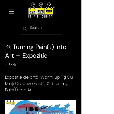
🎨 Turning Pain(t) into
Art — Expoziție
< Back
Expoziție de artă · Warm-up Fiți Cu-
Minți Creative Fest 2026 Turning
Pain(t) into Art