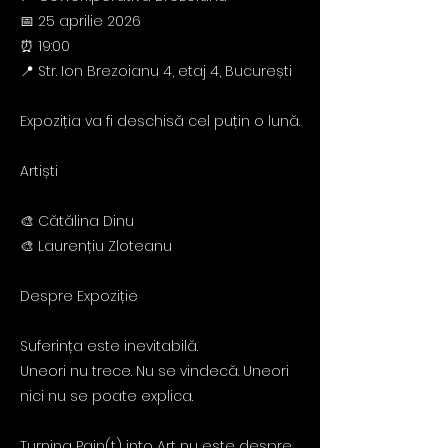
📅 25 aprilie 2026
⏰ 19:00
📍 Str. Ion Brezoianu 4, etaj 4, București
Expoziția va fi deschisă cel puțin o lună.
Artiști
🎨 Cătălina Dinu
🎨 Laurențiu Zloteanu
Despre Expoziție
Suferința este inevitabilă.
Uneori nu trece. Nu se vindecă. Uneori
nici nu se poate explica.
Turning Pain(t) into Art nu este despre