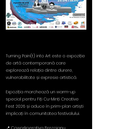
Turning Pain(t) into Art este o expoziție
de artă contemporană care
explorează relația dintre durere,
vulnerabilitate și expresie artistică.
Expoziția marchează un warm-up
special pentru Fiți Cu-Minți Creative
Fest 2026 și aduce în prim-plan artiști
implicați în comunitatea festivalului.
📍 Coworkperativa Brezoianu