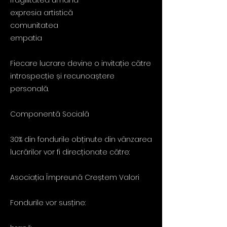
fragilitatea umană
expresia artistică
comunitatea
empatia
Fiecare lucrare devine o invitație către
introspecție și recunoaștere
personală.
Componentă Socială
30% din fondurile obținute din vânzarea
lucrărilor vor fi direcționate către:
Asociația Împreună Creștem Valori
Fondurile vor susține: