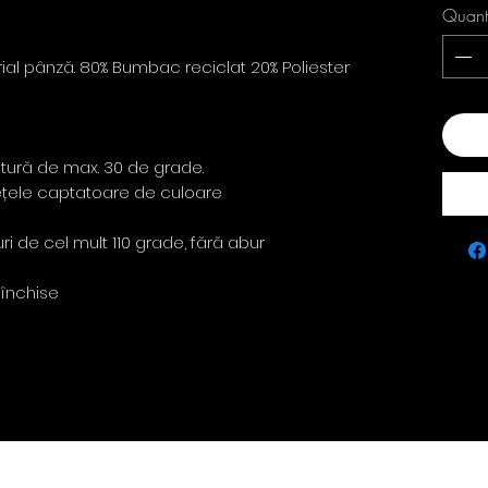
Quant
ial pânză. 80% Bumbac reciclat 20% Poliester
Add
atură de max. 30 de grade.
rvețele captatoare de culoare
ri de cel mult 110 grade, fără abur
 închise