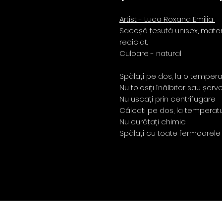
Artist - Luca Roxana Emilia
Sacoșă țesută unisex, mater
reciclat.
Culoare - natural
Spălați pe dos, la o temper
Nu folosiți înălbitor sau șe
Nu uscați prin centrifugare
Călcați pe dos, la temperatu
Nu curățați chimic
Spălați cu toate fermoarele