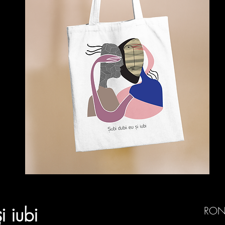
i iubi
RON