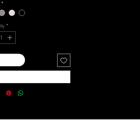
i
*
ity
*
 to Cart
Buy Now
s