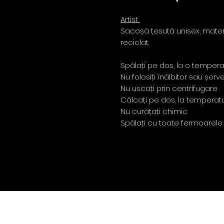
Artist
Sacoșă țesută unisex, mater
reciclat.
Spălați pe dos, la o temper
Nu folosiți înălbitor sau șe
Nu uscați prin centrifugare
Călcați pe dos, la temperatu
Nu curățați chimic
Spălați cu toate fermoarele