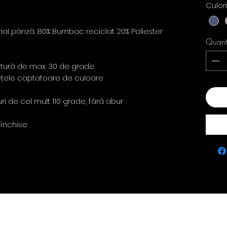
Culor
ial pânză. 80% Bumbac reciclat 20% Poliester
Quant
atură de max. 30 de grade.
rvețele captatoare de culoare
Add
ri de cel mult 110 grade, fără abur
 închise
Contact
policie