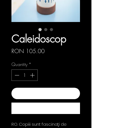
Caleidoscop
Price
RON 105.00
Quantity
*
Add to Cart
Buy Now
RO. Copiii sunt fascinaţi de