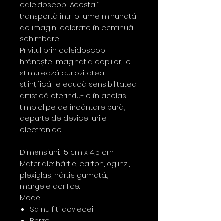
caleidoscop! Acesta îi
transportă într-o lume minunată
de imagini colorate în continuă
schimbare.
Privitul prin caleidoscop
hrănește imaginația copiilor, le
stimulează curiozitatea
științifică, le educă sensibilitatea
artistică oferindu-le în acelaşi
timp clipe de încântare pură,
departe de device-urile
electronice.
Dimensiuni: 15 cm x 4,5 cm
Materiale: hârtie, carton, oglinzi,
plexiglas, hârtie gumată.,
mărgele acrilice.
Model
Sa nu fiti dovlecei
Berze