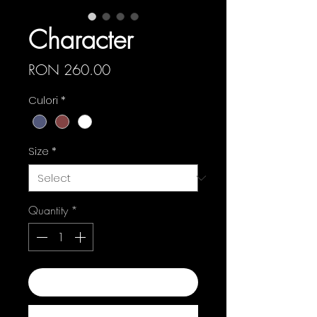
Character
Price
RON 260.00
Culori
*
Size
*
Quantity
*
Add to Cart