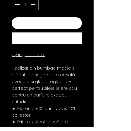
Add to Cart
Buy Now
by ingid odette
Realizat din bumbac moale și
plăcut la atingere, are croială
oversize și glugă reglabilă –
perfect pentru zilele lejere sau
pentru un outfit relaxat, cu
atitudine.
🔸 Material: 80% bumbac & 20%
poliester
🔸 Print rezistent la spălare
🔸 Croială unisex/oversize