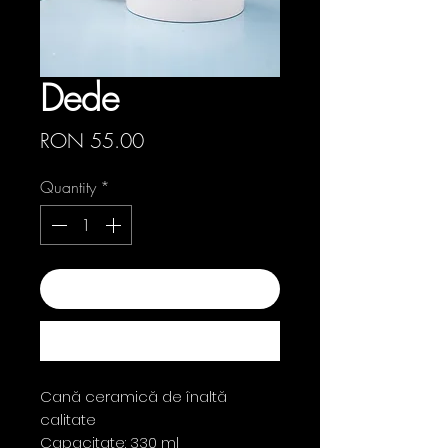
Dede
Price
RON 55.00
Quantity
*
Add to Cart
Buy Now
Cană ceramică de înaltă
calitate
Capacitate: 330 ml