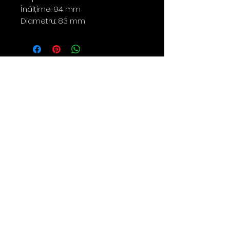
Înălțime: 94 mm
Diametru: 83 mm
Contact
0763 786 005
policies
Privacy Policy
Returns & Refunds
Terms & Conditions
Shipping