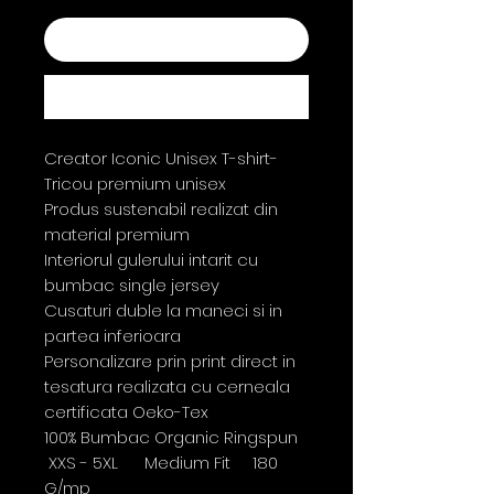
Add to Cart
Buy Now
Creator Iconic Unisex T-shirt-
Tricou premium unisex
Produs sustenabil realizat din
material premium
Interiorul gulerului intarit cu
bumbac single jersey
Cusaturi duble la maneci si in
partea inferioara
Personalizare prin print direct in
tesatura realizata cu cerneala
certificata Oeko-Tex
100% Bumbac Organic Ringspun
XXS - 5XL Medium Fit 180
G/mp