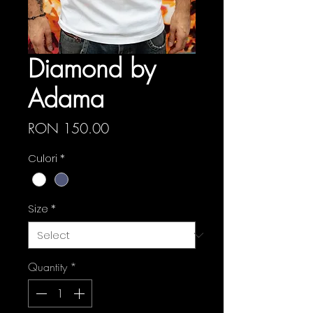
Diamond by
Adama
Price
RON 150.00
Culori
*
Size
*
Quantity
*