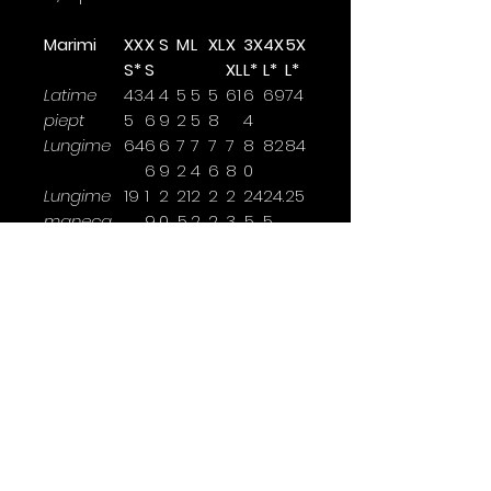
Marimi
XX
X
S
M
L
XL
X
3X
4X
5X
S*
S
XL
L*
L*
L*
Latime
43.
4
4
5
5
5
61
6
69
74
piept
5
6
9
2
5
8
4
Lungime
64
6
6
7
7
7
7
8
82
84
6
9
2
4
6
8
0
Lungime
19
1
2
21
2
2
2
24
24.
25
maneca
9.
0.
.5
2.
2.
3.
.5
5
5
5
5
5
5
Latimea se masoara la 2,5cm
sub brat.
*marimi disponibile doar pentru
anumite culori
Contact