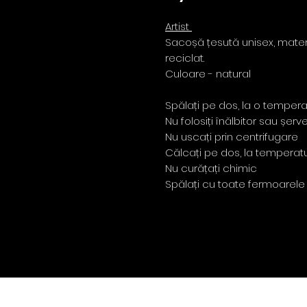
Artist
Sacoșă țesută unisex, mater
reciclat.
Culoare - natural
Spălați pe dos, la o temper
Nu folosiți înălbitor sau șe
Nu uscați prin centrifugare
Călcați pe dos, la temperatu
Nu curățați chimic
Spălați cu toate fermoarele