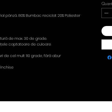
Quant
ial pânză. 80% Bumbac reciclat 20% Poliester
Add
atură de max. 30 de grade.
rvețele captatoare de culoare
ri de cel mult 110 grade, fără abur
 închise