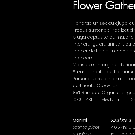
Flower Gathe
Hanorac unisex cu gluga cu
Produs sustenabil realizat 
Gluga captusita cu material 
Interiorul gulerului intarit c
Interior de tip half moon ca
interioara
Mansete si margine inferioa
Buzunar frontal de tip marsu
Personalizare prin print dire
certificata Oeko-Tex
85% Bumbac Organic Ringspun
XXS - 4XL Medium Fit 2
Marimi
XXS*
XS
S
Latime piept
46.5
49
51.
Lungime
61
63
66