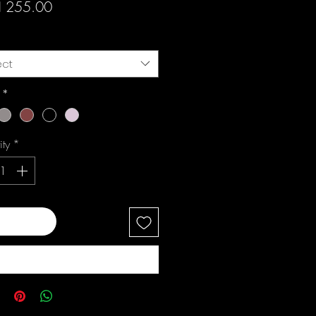
Price
 255.00
ect
i
*
ity
*
 to Cart
Buy Now