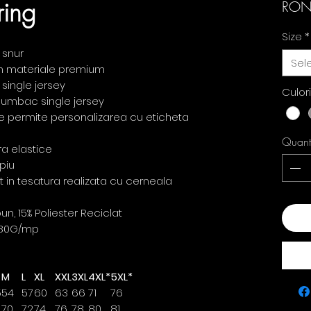
ring
RON
Size
*
 snur
Sel
din materiale premium
single jersey
Culor
u bumbac single jersey
re permite personalizarea cu eticheta
Quant
ra elastice
piu
ct in tesatura realizata cu cerneala
, 15% Poliester Reciclat
Add
80G/mp
M
L
XL
XXL
3XL
4XL*
5XL*
5
54
57
60
63
66
71
76
70
72
74
76
78
80
81