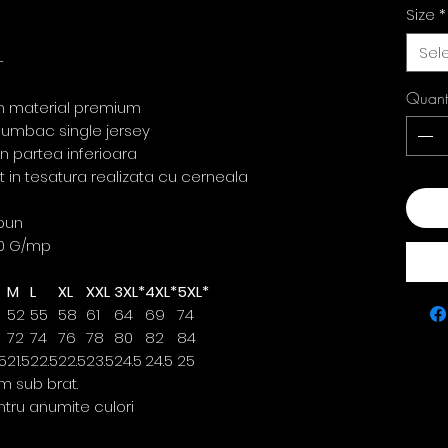
Size
*
Sel
-
Quant
din material premium
u bumbac single jersey
in partea inferioara
ct in tesatura realizata cu cerneala
Add
pun
0 G/mp
M
L
XL
XXL
3XL*
4XL*
5XL*
52
55
58
61
64
69
74
72
74
76
78
80
82
84
5
21.5
22.5
22.5
23.5
24.5
24.5
25
m sub brat.
ntru anumite culori