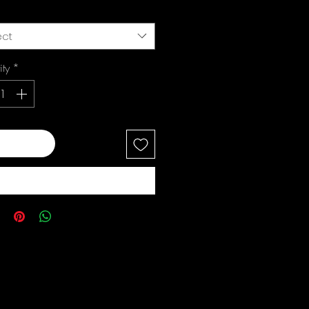
ect
ity
*
 to Cart
Buy Now