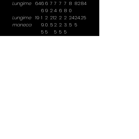
Lungime
64
6
6
7
7
7
7
8
82
84
6
9
2
4
6
8
0
Lungime
19
1
2
21
2
2
2
24
24.
25
maneca
9.
0.
.5
2.
2.
3.
.5
5
5
5
5
5
5
Latimea se masoara la 2,5cm
sub brat.
*marimi disponibile doar pentru
anumite culori
Contact
0763 786 005
policies