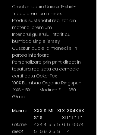
Creator Iconic Unisex T-shirt-
Tricou premium unisex
Produs sustenabil realizat din
material premium
Interiorul gulerului intarit cu
bumbac single jersey
Cusaturi duble la maneci si in
partea inferioara
Personalizare prin print direct in
tesatura realizata cu cerneala
certificata Oeko-Tex
100% Bumbac Organic Ringspun
XXS - 5XL Medium Fit 180
G/mp
Marimi
XX
X
S
M
L
XL
X
3X
4X
5X
S*
S
XL
L*
L*
L*
Latime
43.
4
4
5
5
5
61
6
69
74
piept
5
6
9
2
5
8
4