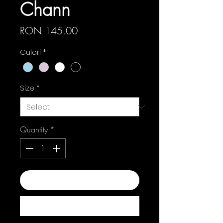
Chann
Price
RON 145.00
Culori
*
Size
*
Quantity
*
Add to Cart
Buy Now