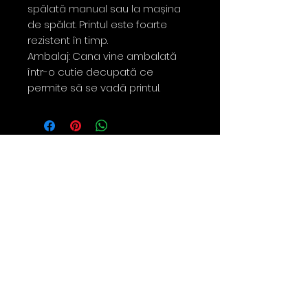
spălată manual sau la mașina
de spălat. Printul este foarte
rezistent în timp.
Ambalaj: Cana vine ambalată
într-o cutie decupată ce
permite să se vadă printul.
Contact
0763 786 005
policies
Privacy Policy
Returns & Refunds