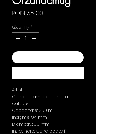
Orzanacmug
Price
RON 55.00
Quantity
*
Add to Cart
Buy Now
Artist
Cană ceramică de înaltă
calitate
Capacitate: 250 ml
Înălțime: 94 mm
Diametru: 83 mm
Întreținere: Cana poate fi