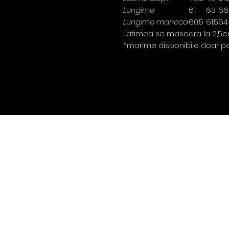
Lungime
61
63
66
Lungime maneca
60.5
61.5
64
Latimea se masoara la 2,5c
*marime disponibile doar pe