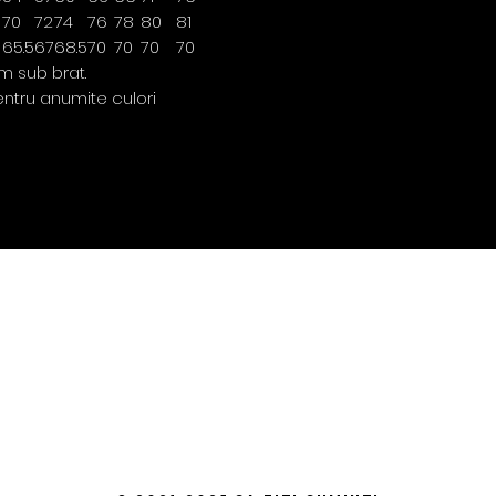
70
72
74
76
78
80
81
65.5
67
68.5
70
70
70
70
m sub brat.
ntru anumite culori
Contact
policie
0763 786 005
Privacy Policy
Returns & Refunds
Terms & Conditions
Shipping