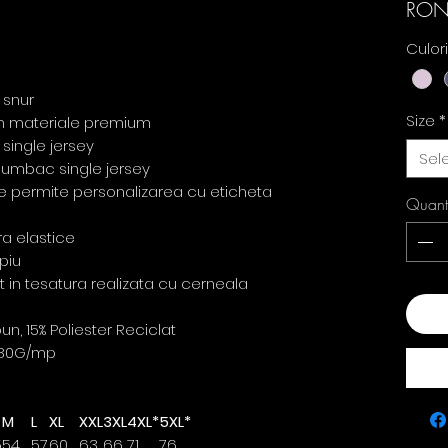
RON
Culor
 snur
Size
*
din materiale premium
single jersey
Sel
u bumbac single jersey
re permite personalizarea cu eticheta
Quant
ra elastice
piu
ct in tesatura realizata cu cerneala
Add
, 15% Poliester Reciclat
80G/mp
M
L
XL
XXL
3XL
4XL*
5XL*
5
54
57
60
63
66
71
76