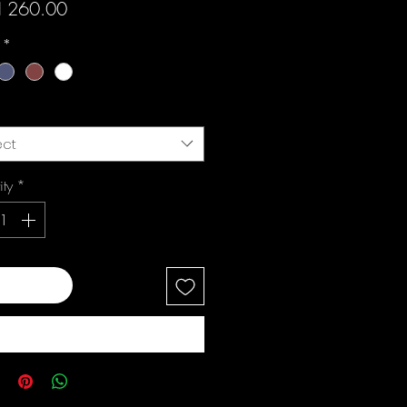
Price
 260.00
i
*
ect
ity
*
 to Cart
Buy Now