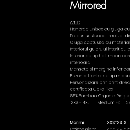
Mirrored
Artist
Hanorac unisex cu gluga cu
Produs sustenabil realizat 
Gluga captusita cu material 
Interiorul gulerului intarit c
Interior de tip half moon ca
interioara
Mansete si margine inferioa
Buzunar frontal de tip marsu
Personalizare prin print dire
certificata Oeko-Tex
85% Bumbac Organic Ringspun
XXS - 4XL Medium Fit 2
Marimi
XXS*
XS
S
Latime piept
46.5
49
51.