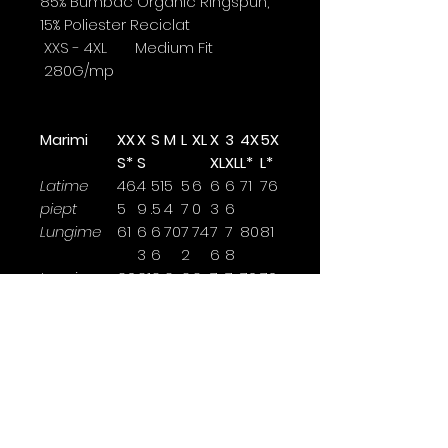
85% Bumbac Organic Ringspun,
15% Poliester Reciclat
XXS - 4XL Medium Fit
280G/mp
Marimi
XX
X
S
M
L
XL
X
3
4X
5X
S*
S
XL
XL
L*
L*
Latime
46.
4
51
5
5
6
6
6
71
76
piept
5
9
.5
4
7
0
3
6
Lungime
61
6
6
70
7
74
7
7
80
81
3
6
2
6
8
Lungime
60.
61
6
6
6
6
7
7
70
70
maneca
5
.5
4
5.
7
8.
0
0
5
5
Latimea se masoara la 2,5cm
sub brat.
*marime disponibile doar pentru
anumite culori