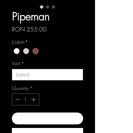
Pipeman
Price
RON 255.00
Culori
*
Size
*
Quantity
*
Add to Cart