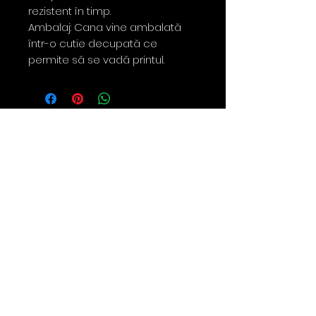
rezistent în timp.
Ambalaj: Cana vine ambalată
într-o cutie decupată ce
permite să se vadă printul.
Contact
0763 786 005
policies
Privacy Policy
Returns & Refunds
Terms & Conditions
Shipping