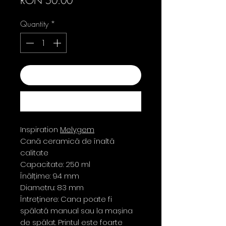
RON 50.00
Quantity
*
Add to Cart
Buy Now
Inspiration
Melygem
Cană ceramică de înaltă
calitate
Capacitate: 250 ml
Înălțime: 94 mm
Diametru: 83 mm
Întreținere: Cana poate fi
spălată manual sau la mașina
de spălat. Printul este foarte