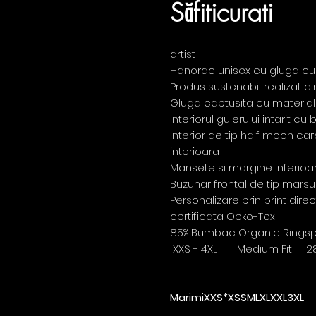
Săfiticurati
artist
Hanorac unisex cu gluga cu
Produs sustenabil realizat 
Gluga captusita cu material 
Interiorul gulerului intarit c
Interior de tip half moon ca
interioara
Mansete si margine inferioa
Buzunar frontal de tip marsu
Personalizare prin print dire
certificata Oeko-Tex
85% Bumbac Organic Ringspun
XXS - 4XL Medium Fit 2
Marimi
XXS*
XS
S
M
L
XL
XXL
3XL