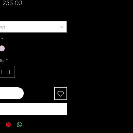
Price
 255.00
ect
i
*
ity
*
 to Cart
Buy Now