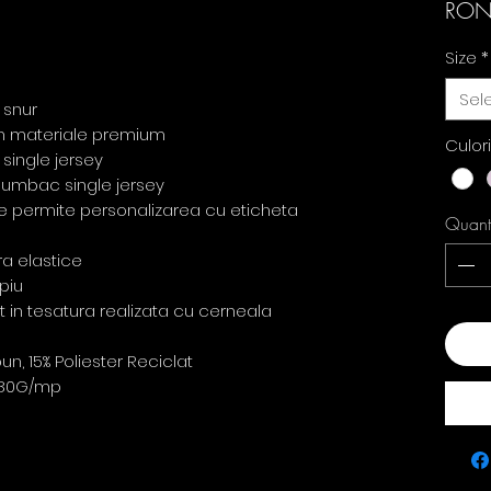
RON
Size
*
Sel
 snur
din materiale premium
Culor
single jersey
u bumbac single jersey
re permite personalizarea cu eticheta
Quant
ra elastice
piu
ct in tesatura realizata cu cerneala
Add
, 15% Poliester Reciclat
80G/mp