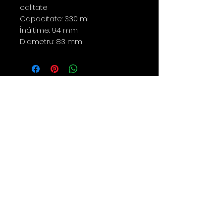
calitate
Capacitate: 330 ml
Înălțime: 94 mm
Diametru: 83 mm
Contact
0763 786 005
policies
Privacy Policy
Returns & Refunds
Terms & Conditions
Shipping