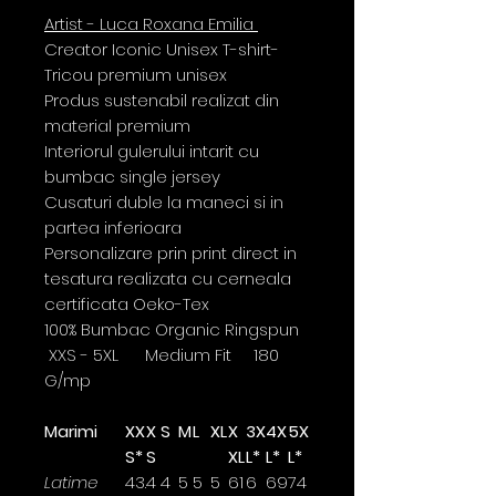
Artist - Luca Roxana Emilia
Creator Iconic Unisex T-shirt-
Tricou premium unisex
Produs sustenabil realizat din
material premium
Interiorul gulerului intarit cu
bumbac single jersey
Cusaturi duble la maneci si in
partea inferioara
Personalizare prin print direct in
tesatura realizata cu cerneala
certificata Oeko-Tex
100% Bumbac Organic Ringspun
XXS - 5XL Medium Fit 180
G/mp
Marimi
XX
X
S
M
L
XL
X
3X
4X
5X
S*
S
XL
L*
L*
L*
Latime
43.
4
4
5
5
5
61
6
69
74