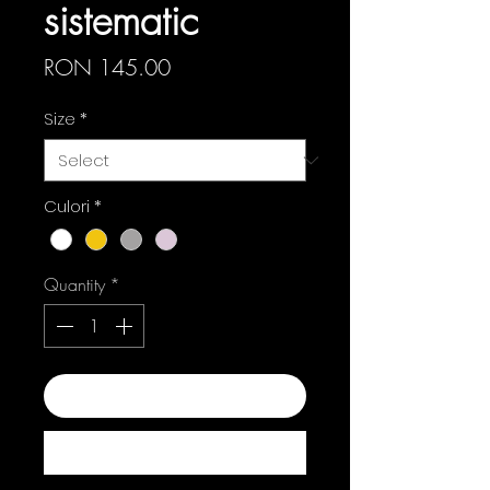
sistematic
Price
RON 145.00
Size
*
Culori
*
Quantity
*
Add to Cart
Buy Now