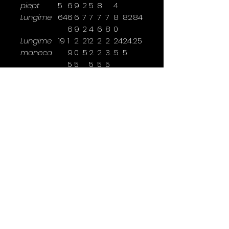
piept
5
6
9
2
5
8
4
Lungime
64
6
6
7
7
7
7
8
82
84
6
9
2
4
6
8
0
Lungime
19
1
2
21
2
2
2
24
24.
25
maneca
9.
0.
.5
2.
2.
3.
.5
5
5
5
5
5
5
Latimea se masoara la 2,5cm
sub brat.
*marimi disponibile doar pentru
anumite culori
Contact
0763 786 005
policies