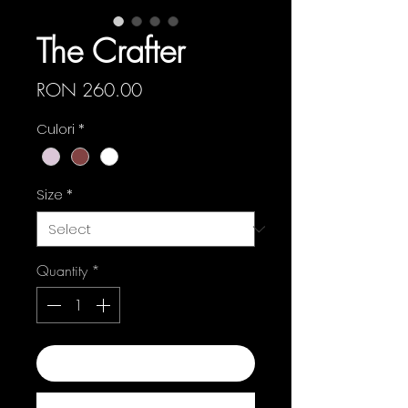
The Crafter
Price
RON 260.00
Culori
*
Size
*
Quantity
*
Add to Cart