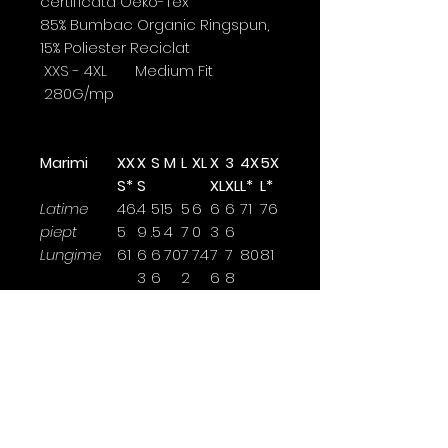
certificata Oeko-Tex
85% Bumbac Organic Ringspun,
15% Poliester Reciclat
XXS - 4XL Medium Fit
280G/mp
Marimi
XX
X
S
M
L
XL
X
3
4X
5X
S*
S
XL
XL
L*
L*
Latime
46.
4
51
5
5
6
6
6
71
76
piept
5
9
.5
4
7
0
3
6
Lungime
61
6
6
70
7
74
7
7
80
81
3
6
2
6
8
Lungime
60.
61
6
6
6
6
7
7
70
70
maneca
5
.5
4
5.
7
8.
0
0
5
5
Latimea se masoara la 2,5cm
sub brat.
*marime disponibile doar pentru
anumite culori