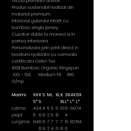
Tricou premium unisex
Produs sustenabil realizat din
material premium
Interiorul gulerului intarit cu
bumbac single jersey
Cusaturi duble la maneci si in
partea inferioara
Personalizare prin print direct in
tesatura realizata cu cerneala
certificata Oeko-Tex
100% Bumbac Organic Ringspun
XXS - 5XL Medium Fit 180
G/mp
Marimi
XX
X
S
M
L
XL
X
3X
4X
5X
S*
S
XL
L*
L*
L*
Latime
43.
4
4
5
5
5
61
6
69
74
piept
5
6
9
2
5
8
4
Lungime
64
6
6
7
7
7
7
8
82
84
6
9
2
4
6
8
0