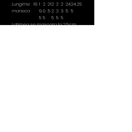
Lungime
19
1
2
21
2
2
2
24
24.
25
maneca
9.
0.
.5
2.
2.
3.
.5
5
5
5
5
5
5
Latimea se masoara la 2,5cm
sub brat.
*marimi disponibile doar pentru
anumite culori
Contact
0763 786 005
policies
Privacy Policy
Returns & Refunds