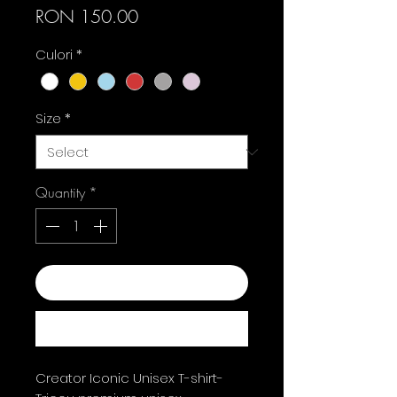
Price
RON 150.00
Culori
*
Size
*
Quantity
*
Add to Cart
Buy Now
Creator Iconic Unisex T-shirt-