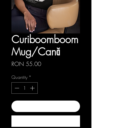
Curiboomboom
Mug/Cană
Price
RON 55.00
Quantity
*
Add to Cart
Buy Now