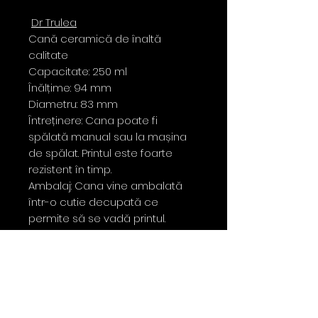
Dr Trulea
Cană ceramică de înaltă
calitate
Capacitate: 250 ml
Înălțime: 94 mm
Diametru: 83 mm
Întreținere: Cana poate fi
spălată manual sau la mașina
de spălat. Printul este foarte
rezistent în timp.
Ambalaj: Cana vine ambalată
într-o cutie decupată ce
permite să se vadă printul.
Contact