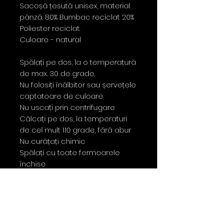
Sacoșă țesută unisex, material
pânză. 80% Bumbac reciclat 20%
Poliester reciclat.
Culoare - natural
Spălați pe dos, la o temperatură
de max. 30 de grade.
Nu folosiți înălbitor sau șervețele
captatoare de culoare
Nu uscați prin centrifugare
Călcați pe dos, la temperaturi
de cel mult 110 grade, fără abur
Nu curățați chimic
Spălați cu toate fermoarele
închise
Contact