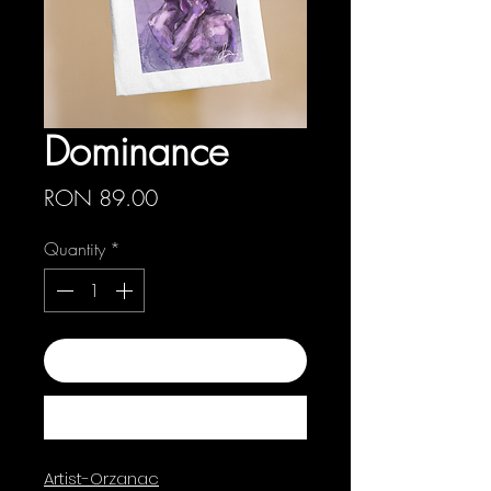
Dominance
Price
RON 89.00
Quantity
*
Add to Cart
Buy Now
Artist-Orzanac