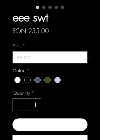
eee swt
Price
RON 255.00
Size
*
Culori
*
Quantity
*
Add to Cart