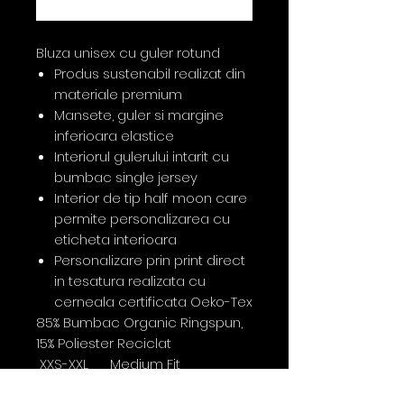
Buy Now
Bluza unisex cu guler rotund
Produs sustenabil realizat din
materiale premium
Mansete, guler si margine
inferioara elastice
Interiorul gulerului intarit cu
bumbac single jersey
Interior de tip half moon care
permite personalizarea cu
eticheta interioara
Personalizare prin print direct
in tesatura realizata cu
cerneala certificata Oeko-Tex
85% Bumbac Organic Ringspun,
15% Poliester Reciclat
XXS-XXL Medium Fit
350G/mp