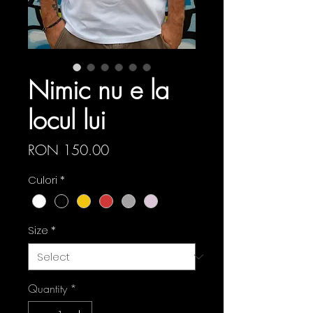
Nimic nu e la
locul lui
Price
RON 150.00
Culori
*
Size
*
Quantity
*