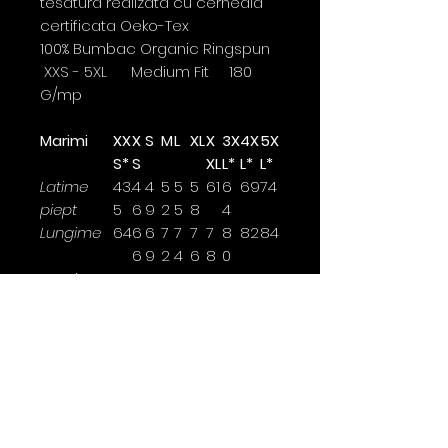
tesatura realizata cu cerneala
certificata Oeko-Tex
100% Bumbac Organic Ringspun
XXS - 5XL Medium Fit 180
G/mp
Marimi
XX
X
S
M
L
XL
X
3X
4X
5X
S*
S
XL
L*
L*
L*
Latime
43.
4
4
5
5
5
61
6
69
74
piept
5
6
9
2
5
8
4
Lungime
64
6
6
7
7
7
7
8
82
84
6
9
2
4
6
8
0
Lungime
19
1
2
21
2
2
2
24
24.
25
maneca
9.
0.
.5
2.
2.
3.
.5
5
5
5
5
5
5
Latimea se masoara la 2,5cm
sub brat.
*marimi disponibile doar pentru
anumite culori