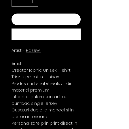
Add to Cart
Buy Now
Artist -
Razew
Artist
Creator Iconic Unisex T-shirt-
Tricou premium unisex
Produs sustenabil realizat din
material premium
Interiorul gulerului intarit cu
bumbac single jersey
Cusaturi duble la maneci si in
partea inferioara
Personalizare prin print direct in